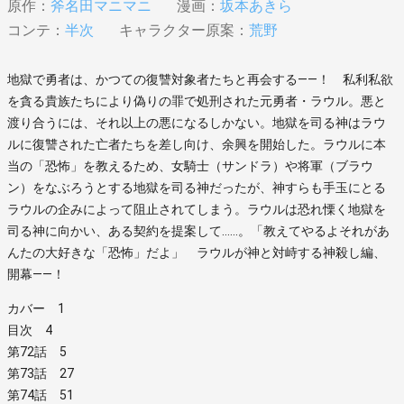
原作：
斧名田マニマニ
漫画：
坂本あきら
コンテ：
半次
キャラクター原案：
荒野
地獄で勇者は、かつての復讐対象者たちと再会する――！ 私利私欲
を貪る貴族たちにより偽りの罪で処刑された元勇者・ラウル。悪と
渡り合うには、それ以上の悪になるしかない。地獄を司る神はラウ
ルに復讐された亡者たちを差し向け、余興を開始した。ラウルに本
当の「恐怖」を教えるため、女騎士（サンドラ）や将軍（ブラウ
ン）をなぶろうとする地獄を司る神だったが、神すらも手玉にとる
ラウルの企みによって阻止されてしまう。ラウルは恐れ慄く地獄を
司る神に向かい、ある契約を提案して……。「教えてやるよそれがあ
んたの大好きな「恐怖」だよ」 ラウルが神と対峙する神殺し編、
開幕――！
カバー 1
目次 4
第72話 5
第73話 27
第74話 51