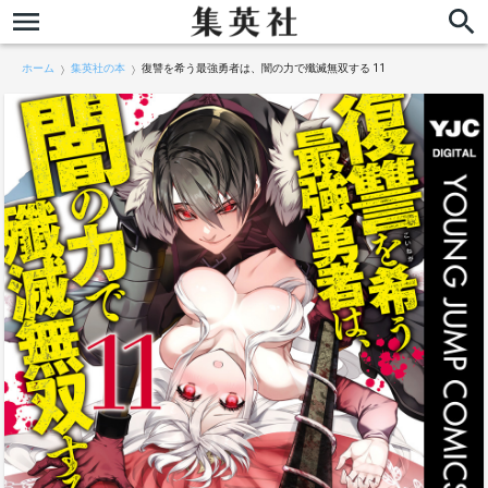
ホーム
集英社の本
復讐を希う最強勇者は、闇の力で殲滅無双する 11