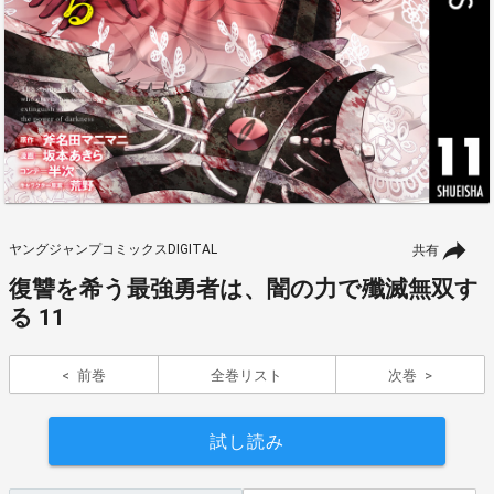
ヤングジャンプコミックスDIGITAL
共有
復讐を希う最強勇者は、闇の力で殲滅無双す
る 11
前巻
全巻リスト
次巻
試し読み