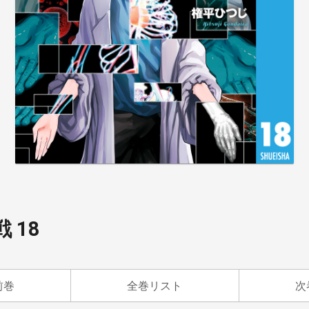
 18
前巻
全巻リスト
次