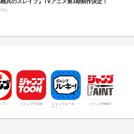
精兵のスレイブ』TVアニメ第3期制作決定！
実写化
ンプ＋
ジャンプTOON
ジャンプルーキ
ジャンプPAINT
ー！