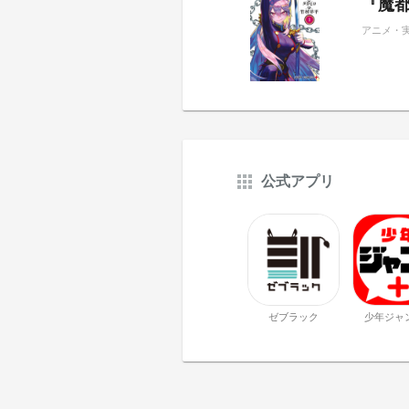
『魔都
アニメ・
公式アプリ
ゼブラック
少年ジャ