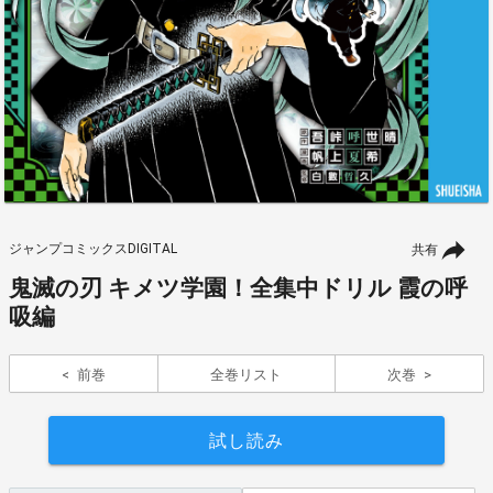
ジャンプコミックスDIGITAL
共有
鬼滅の刃 キメツ学園！全集中ドリル 霞の呼
吸編
前巻
全巻リスト
次巻
試し読み