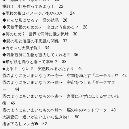
挑戦！ 虹を作ってみよう！ 22
◆雨粒の形はイメージがあやふや！ 24
◆どんな形になる？ 雪の結晶 26
◆天気予報のためのデータはどう集める？ 28
◆何のため!? 世界で同時に飛ぶ気球 30
◆髪の毛と湿度の不思議な関係 32
◆カオスな天気予報!? 34
◆気象観測に生物が協力してくれる!? 36
◆猫が顔を洗うと雨って本当？ 38
◆ある？ ない？ 突然現れる水たまり 40
霞のようにあいまいなもの〜壱〜 空間を満たす「エーテル」!? 42
霞のようにあいまいなもの〜弐〜 宇宙をつくる「ダークマタ
ー」 44
霞のようにあいまいなもの〜参〜 言葉にせずに伝えるすごい技
術 46
霞のようにあいまいなもの〜肆〜 脳の中のネットワーク 48
大調査② 違いがあいまいな生き物！ 50
描き下ろしマンガ❷ 52