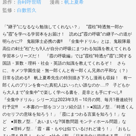
原作：
吾峠呼世晴
漫画：
帆上夏希
監修：
白數哲久
「“継子”になるなら勉強してくれない？」 “霞柱”時透無一郎か
ら“霞”を学べる学習本をお届け！ 読めば“霞の呼吸”の継子への道が
明らかに!? 鬼殺隊士必携の書!! 『全集中ドリル』とは、鬼殺隊最
高位の剣士“柱”たち9人が自分の呼吸にまつわる知識を教えてくれる
学習本シリーズだ！ 『霞の呼吸編』では“霞柱”時透が“霞”に関する
国語・算数・理科・社会・英語の知識を教えてくれるぞ！ さら
に、キメツ学園生徒・無一郎くんと有一郎くん兄弟の平和な（？）
日常を読める!! 帆上夏希先生の特別描き下ろし漫画も収録！ 有一
郎くんのプリンを食べた真犯人はいったい誰なのか……!? 子どもか
ら大人まで“全集中”で楽しく学べる書を、是非とも手にすべし!!
『全集中ドリル』シリーズは2023年3月～10月の間、毎月1冊連続刊
行予定!!! ＜本書の一部をコソコソ紹介話！＞●国語ノ型…「時透くん
のセリフの意味を知ろう！」「霞にまつわる言葉を知ろう！」な
ど ●算数ノ型…「あいまいな?!算数問題 モンティホール問題」な
ど ●理科ノ型…「霞・霧・もやは似ているけれど違う！」「おもし