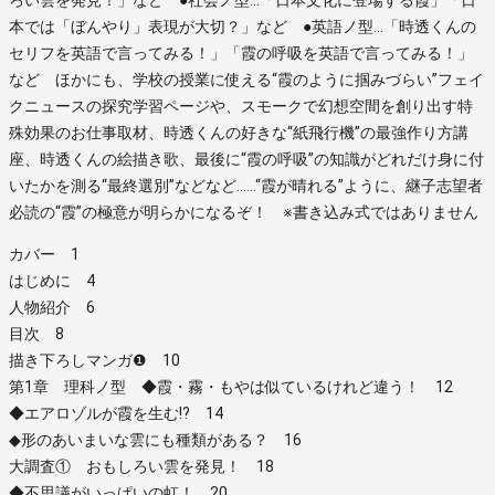
ろい雲を発見！」など ●社会ノ型…「日本文化に登場する霞」「日
本では「ぼんやり」表現が大切？」など ●英語ノ型…「時透くんの
セリフを英語で言ってみる！」「霞の呼吸を英語で言ってみる！」
など ほかにも、学校の授業に使える“霞のように掴みづらい”フェイ
クニュースの探究学習ページや、スモークで幻想空間を創り出す特
殊効果のお仕事取材、時透くんの好きな“紙飛行機”の最強作り方講
座、時透くんの絵描き歌、最後に“霞の呼吸”の知識がどれだけ身に付
いたかを測る“最終選別”などなど……“霞が晴れる”ように、継子志望者
必読の“霞”の極意が明らかになるぞ！ ※書き込み式ではありません
カバー 1
はじめに 4
人物紹介 6
目次 8
描き下ろしマンガ❶ 10
第1章 理科ノ型 ◆霞・霧・もやは似ているけれど違う！ 12
◆エアロゾルが霞を生む!? 14
◆形のあいまいな雲にも種類がある？ 16
大調査① おもしろい雲を発見！ 18
◆不思議がいっぱいの虹！ 20