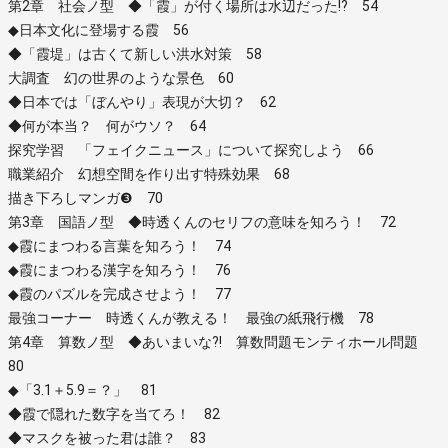
第2章 社会ノ型 ◆「霞」が付く場所は水辺だった!? 54
◆日本文化に登場する霞 56
◆「霞堤」は古くて新しい洪水対策 58
大調査 幻の世界のような景色 60
◆日本では「ぼんやり」表現が大切？ 62
◆何が本当？ 何がウソ？ 64
探究学習 「フェイクニュース」について探究しよう 66
職業紹介 幻想空間を作り出す特殊効果 68
描き下ろしマンガ❸ 70
第3章 国語ノ型 ◆時透くんのセリフの意味を知ろう！ 72
◆霞にまつわる言葉を知ろう！ 74
◆霞にまつわる漢字を知ろう！ 76
◆霞のパズルを完成させよう！ 77
最強コーナー 時透くんが教える！ 最強の紙飛行機 78
第4章 算数ノ型 ◆あいまいな?! 算数問題モンティホール問題
80
◆「3.1＋5.9＝？」 81
◆霞で隠れた数字を当てろ！ 82
◆マスクを被った君は誰？ 83