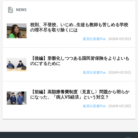
NEWS
校則、不登校、いじめ…生徒も教師も苦しめる学校
の理不尽を取り除くには
集英社新書Plus
2026年4月29日
【後編】形骸化しつつある国民皆保険をよりよいも
のにするために
集英社新書Plus
2026年4月29日
【前編】高額療養費制度〈見直し〉問題から明らか
になった、「病人VS経済」という対立？
集英社新書Plus
2026年4月28日