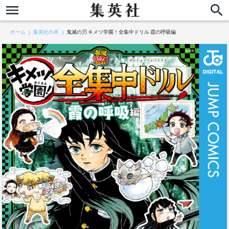
ホーム
集英社の本
鬼滅の刃 キメツ学園！全集中ドリル 霞の呼吸編