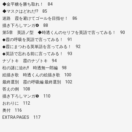
◆金平糖を勝ち取れ！ 84
◆マスクはどれだ!? 85
迷路 霞を避けてゴールを目指せ！ 86
描き下ろしマンガ❹ 88
第5章 英語ノ型 ◆時透くんのセリフを英語で言ってみる！ 90
◆霞の呼吸を英語で言ってみる！ 91
◆霞にまつわる英単語を言ってみる！ 92
◆英語で忘れる前に言ってみる！ 93
ナゾトキ 霞のナゾトキ 94
柱の謎に迫れ!! 時透無一郎編 98
絵描き歌 時透くんの絵描き歌 100
最終選別 霞の呼吸編 最終選別 102
答えの例 108
描き下ろしマンガ❺ 110
おわりに 112
奥付 116
EXTRA PAGES 117