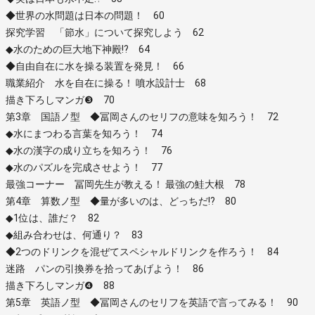
◆世界の水問題は日本の問題！ 60
探究学習 「節水」について探究しよう 62
◆水のための巨大地下神殿!? 64
◆自由自在に水を操る装置を発見！ 66
職業紹介 水を自在に操る！ 噴水設計士 68
描き下ろしマンガ❸ 70
第3章 国語ノ型 ◆冨岡さんのセリフの意味を知ろう！ 72
◆水にまつわる言葉を知ろう！ 74
◆水の漢字の成り立ちを知ろう！ 76
◆水のパズルを完成させよう！ 77
最強コーナー 冨岡先生が教える！ 最強の鮭大根 78
第4章 算数ノ型 ◆量が多いのは、どっちだ!? 80
◆1位は、誰だ？ 82
◆組み合わせは、何通り？ 83
◆2つのドリンクを混ぜてスペシャルドリンクを作ろう！ 84
迷路 パンの引換券を拾ってあげよう！ 86
描き下ろしマンガ❹ 88
第5章 英語ノ型 ◆冨岡さんのセリフを英語で言ってみる！ 90