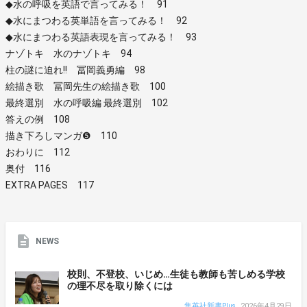
◆水の呼吸を英語で言ってみる！ 91
◆水にまつわる英単語を言ってみる！ 92
◆水にまつわる英語表現を言ってみる！ 93
ナゾトキ 水のナゾトキ 94
柱の謎に迫れ!! 冨岡義勇編 98
絵描き歌 冨岡先生の絵描き歌 100
最終選別 水の呼吸編 最終選別 102
答えの例 108
描き下ろしマンガ❺ 110
おわりに 112
奥付 116
EXTRA PAGES 117
NEWS
校則、不登校、いじめ…生徒も教師も苦しめる学校
の理不尽を取り除くには
集英社新書Plus
2026年4月29日