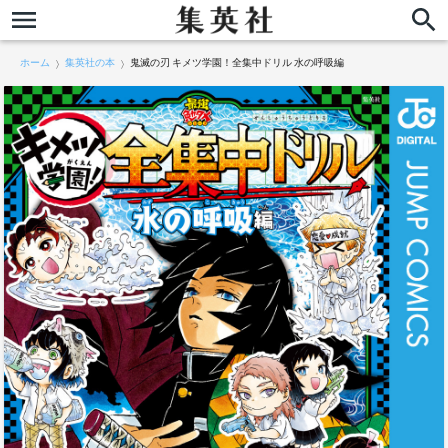
ホーム
集英社の本
鬼滅の刃 キメツ学園！全集中ドリル 水の呼吸編