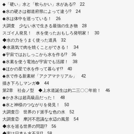
◆「硬い」水と「軟らかい」水がある!? 22
◆水の硬さは都道府県によって違う!? 24
◆水は体中を巡っている！ 26
大調査 少ない水で生きる最強の生き物 28
スゴイ人発見！ 水を使ったおもしろ発明家！ 30
◆水の力をうまく使った道具 32
◆水蒸気で肉を焼くことができる！ 34
◆宇宙ではおしっこから水を作る!? 36
◆水素を使う電池が宇宙でも活躍！ 38
◆ほかの星で水を作って暮らす!? 40
◆水で作る新素材「アクアマテリアル」 42
描き下ろしマンガ❷ 44
第2章 社会ノ型 ◆上水道誕生は約二三〇〇年前！ 46
◆かき氷は超高級品だった！ 48
◆水と神様のつながりを発見！ 50
大調査① 世界のド派手な色の水 52
大調査② 摩訶不思議な水辺の風景 54
◆水を巡る世界の問題!? 56
◆実は日本も水不足!? 58