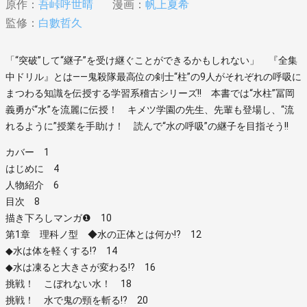
原作：
吾峠呼世晴
漫画：
帆上夏希
監修：
白數哲久
「“突破”して“継子”を受け継ぐことができるかもしれない」 『全集
中ドリル』とは――鬼殺隊最高位の剣士“柱”の9人がそれぞれの呼吸に
まつわる知識を伝授する学習系稽古シリーズ!! 本書では“水柱”冨岡
義勇が“水”を流麗に伝授！ キメツ学園の先生、先輩も登場し、“流
れるように”授業を手助け！ 読んで“水の呼吸”の継子を目指そう!!
カバー 1
はじめに 4
人物紹介 6
目次 8
描き下ろしマンガ❶ 10
第1章 理科ノ型 ◆水の正体とは何か!? 12
◆水は体を軽くする!? 14
◆水は凍ると大きさが変わる!? 16
挑戦！ こぼれない水！ 18
挑戦！ 水で鬼の頸を斬る!? 20