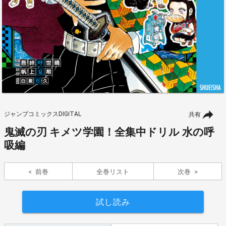
ジャンプコミックスDIGITAL
共有
鬼滅の刃 キメツ学園！全集中ドリル 水の呼
吸編
前巻
全巻リスト
次巻
試し読み