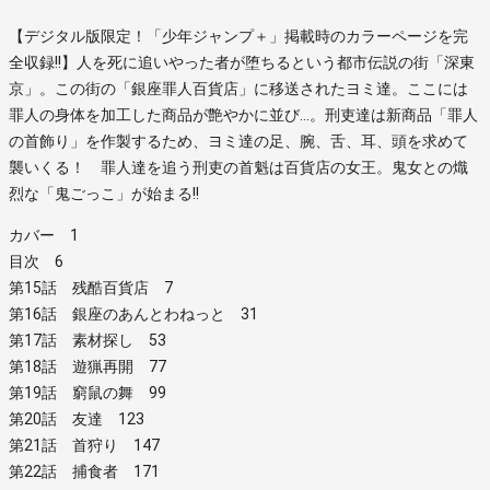
【デジタル版限定！「少年ジャンプ＋」掲載時のカラーページを完
全収録!!】人を死に追いやった者が堕ちるという都市伝説の街「深東
京」。この街の「銀座罪人百貨店」に移送されたヨミ達。ここには
罪人の身体を加工した商品が艶やかに並び…。刑吏達は新商品「罪人
の首飾り」を作製するため、ヨミ達の足、腕、舌、耳、頭を求めて
襲いくる！ 罪人達を追う刑吏の首魁は百貨店の女王。鬼女との熾
烈な「鬼ごっこ」が始まる!!
カバー 1
目次 6
第15話 残酷百貨店 7
第16話 銀座のあんとわねっと 31
第17話 素材探し 53
第18話 遊猟再開 77
第19話 窮鼠の舞 99
第20話 友達 123
第21話 首狩り 147
第22話 捕食者 171