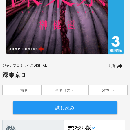
ジャンプコミックスDIGITAL
共有
深東京 3
前巻
全巻リスト
次巻
試し読み
紙版
デジタル版