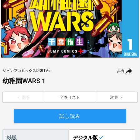
ジャンプコミックスDIGITAL
共有
幼稚園WARS 1
前巻
全巻リスト
次巻
試し読み
紙版
デジタル版