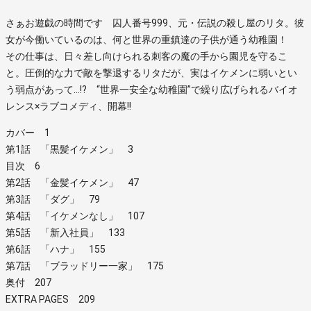
さぁお遊戯の時間です 囚人番号999、元・伝説の殺し屋のリタ。彼
女が今働いているのは、何と世界の重鎮達の子供が通う幼稚園！
その仕事は、日々差し向けられる刺客の魔の手から園児を守るこ
と。圧倒的な力で敵を撃退するリタだが、実はイケメンに弱いとい
う弱点があって…!? “世界一安全な幼稚園”で繰り広げられるバイオ
レンス×ラブコメディ、開幕!!
カバー 1
第1話 「黒髪イケメン」 3
目次 6
第2話 「金髪イケメン」 47
第3話 「ダグ」 79
第4話 「イケメンなし」 107
第5話 「新入社員」 133
第6話 「ハナ」 155
第7話 「ブラッドリー一家」 175
奥付 207
EXTRA PAGES 209