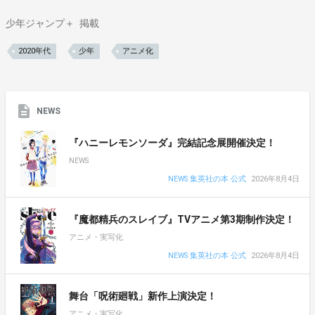
少年ジャンプ＋
掲載
2020年代
少年
アニメ化
NEWS
『ハニーレモンソーダ』完結記念展開催決定！
NEWS
NEWS 集英社の本 公式
2026年8月4日
『魔都精兵のスレイブ』TVアニメ第3期制作決定！
アニメ・実写化
NEWS 集英社の本 公式
2026年8月4日
舞台「呪術廻戦」新作上演決定！
アニメ・実写化