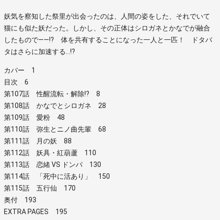
妖気を察知した祭里が出会ったのは、人間の姿をした、それでいて
猫にも似た妖だった。しかし、その正体はシロガネとかなでが融合
したもので――!? 体を共有することになった一人と一匹！ ドタバ
タはさらに加速する…!?
カバー 1
目次 6
第107話 性醒流転・解除!? 8
第108話 かなでとシロガネ 28
第109話 愛粉 48
第110話 弥生とニノ曲先輩 68
第111話 月の妖 88
第112話 妖具・紅葫蘆 110
第113話 恋緒 VS ドンパ 130
第114話 「死中に活あり」 150
第115話 五行仙 170
奥付 193
EXTRA PAGES 195