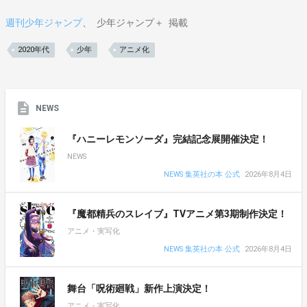
週刊少年ジャンプ
少年ジャンプ＋
掲載
2020年代
少年
アニメ化
NEWS
『ハニーレモンソーダ』完結記念展開催決定！
NEWS
NEWS 集英社の本 公式
2026年8月4日
『魔都精兵のスレイブ』TVアニメ第3期制作決定！
アニメ・実写化
NEWS 集英社の本 公式
2026年8月4日
舞台「呪術廻戦」新作上演決定！
アニメ・実写化