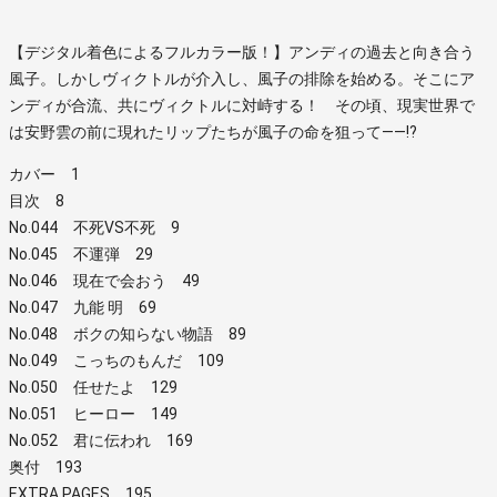
【デジタル着色によるフルカラー版！】アンディの過去と向き合う
風子。しかしヴィクトルが介入し、風子の排除を始める。そこにア
ンディが合流、共にヴィクトルに対峙する！ その頃、現実世界で
は安野雲の前に現れたリップたちが風子の命を狙って――!?
カバー 1
目次 8
No.044 不死VS不死 9
No.045 不運弾 29
No.046 現在で会おう 49
No.047 九能 明 69
No.048 ボクの知らない物語 89
No.049 こっちのもんだ 109
No.050 任せたよ 129
No.051 ヒーロー 149
No.052 君に伝われ 169
奥付 193
EXTRA PAGES 195