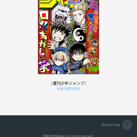
週刊少年ジャンプ
毎週月曜日発売
arrow_upward
Back to Top
©
SHUEISHA inc.
All rights reserved.