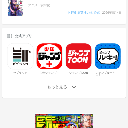
アニメ・実写化
NEWS 集英社の本 公式
2026年8月4日
公式アプリ
ゼブラック
少年ジャンプ＋
ジャンプTOON
ジャンプルーキ
ー！