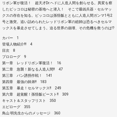
リボン軍が復活！ 超天才Dr.ヘドに人造人間を創らせる。異変を察
したピッコロは秘密の基地へと潜入！ そこで最凶兵器・セルマッ
クスの存在を知る。ピッコロは孫悟飯とともに人造人間ガンマ1号2
号と激突。追い詰められたレッドリボン軍の総帥は恐るべきセルマ
ックスを暴走させてしまう。迫る世界の崩壊、その危機を救うのは!?
カバー 1
登場人物紹介!!! 4
目次 8
プロローグ 9
第一章 レッドリボン軍復活！ 16
第二章 急襲！新なる人造人間!! 47
第三章 パン誘拐作戦！ 141
第四章 最強の師弟!! 183
第五章 暴走！セルマックス!! 249
第六章 超覚醒！孫悟飯ビースト!! 309
キャスト＆スタッフリスト 350
エピローグ 355
鳥山 明先生からのメッセージ 360