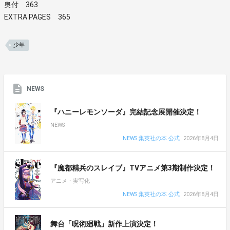
奥付 363
EXTRA PAGES 365
少年
NEWS
『ハニーレモンソーダ』完結記念展開催決定！
NEWS
NEWS 集英社の本 公式
2026年8月4日
『魔都精兵のスレイブ』TVアニメ第3期制作決定！
アニメ・実写化
NEWS 集英社の本 公式
2026年8月4日
舞台「呪術廻戦」新作上演決定！