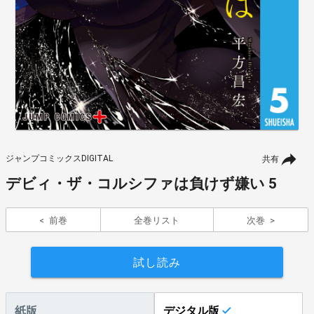
ジャンプコミックスDIGITAL
共有
デビィ・ザ・コルシファは負けず嫌い 5
前巻
全巻リスト
次巻
試し読み
紙版
デジタル版