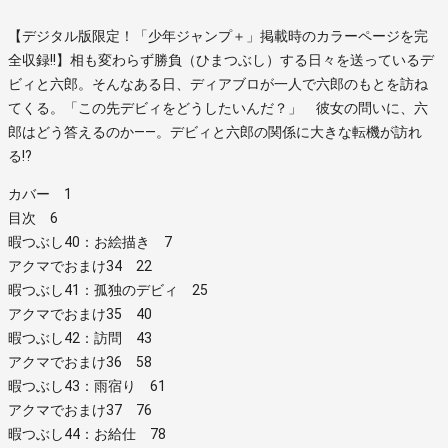
【デジタル版限定！「少年ジャンプ＋」掲載時のカラーページを完
全収録!!】相も変わらず勝負（ひまつぶし）する日々を送っているデ
ビィと六郎。そんなある日、ディアブロが一人で六郎のもとを訪ね
てくる。「この先デビィをどうしたいんだ？」 彼女の問いに、六
郎はどう答えるのか――。デビィと六郎の関係に大きな転機が訪れ
る!?
カバー 1
目次 6
暇つぶし40：お絵描き 7
アクマでおまけ34 22
暇つぶし41：孤独のデビィ 25
アクマでおまけ35 40
暇つぶし42：訪問 43
アクマでおまけ36 58
暇つぶし43：雨宿り 61
アクマでおまけ37 76
暇つぶし44：お給仕 78