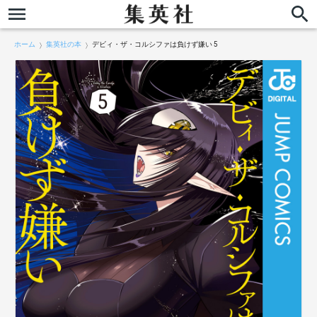
ホーム
集英社の本
デビィ・ザ・コルシファは負けず嫌い 5