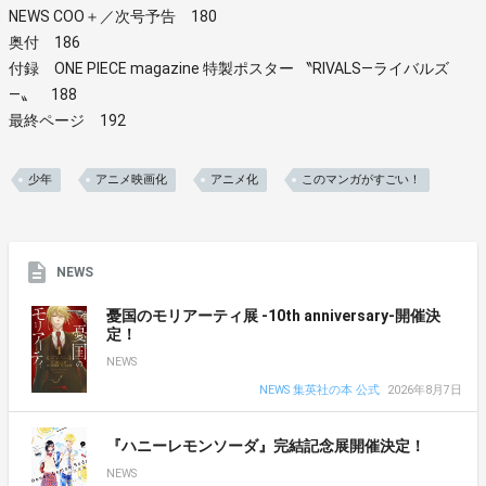
NEWS COO＋／次号予告 180
奥付 186
付録 ONE PIECE magazine 特製ポスター 〝RIVALS―ライバルズ
―〟 188
最終ページ 192
少年
アニメ映画化
アニメ化
このマンガがすごい！
NEWS
憂国のモリアーティ展 -10th anniversary-開催決
定！
NEWS
NEWS 集英社の本 公式
2026年8月7日
『ハニーレモンソーダ』完結記念展開催決定！
NEWS