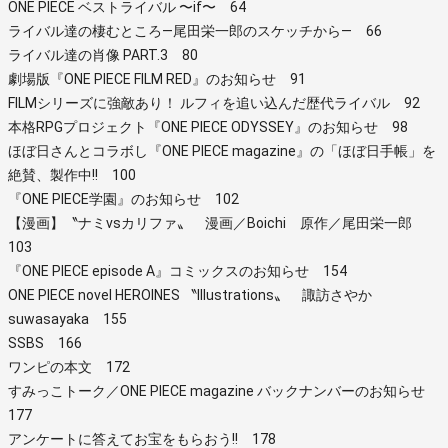
ONE PIECE ベストライバル 〜if〜 64
ライバル達の棲むところ―尾田栄一郎のスケッチから― 66
ライバル達の肖像 PART.3 80
劇場版『ONE PIECE FILM RED』のお知らせ 91
FILMシリーズに強敵あり！ ルフィを追い込んだ歴代ライバル 92
本格RPGプロジェクト『ONE PIECE ODYSSEY』のお知らせ 98
ほぼ日さんとコラボし『ONE PIECE magazine』の「ほぼ日手帳」を
絶賛、製作中!! 100
『ONE PIECE学園』のお知らせ 102
【漫画】〝ナミvsカリファ〟 漫画／Boichi 原作／尾田栄一郎
103
『ONE PIECE episode A』コミックスのお知らせ 154
ONE PIECE novel HEROINES 〝Illustrations〟 諏訪さやか
suwasayaka 155
SSBS 166
ワンピの本文 172
すみっこトーク／ONE PIECE magazine バックナンバーのお知らせ
177
アンケートに答えてお宝をもらおう!! 178