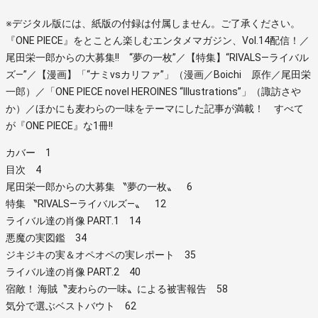
※デジタル版には、紙版の付録は付属しません。ご了承ください。
『ONE PIECE』をとことん楽しむエンタメマガジン、Vol.14配信！／
尾田栄一郎からの大募集!! “夢の一枚”／【特集】“RIVALS―ライバル
ズ―”／【漫画】「“ナミvsカリファ”」（漫画／Boichi 原作／尾田栄
一郎）／「ONE PIECE novel HEROINES “Illustrations”」（諏訪さや
か）／ほかにも麦わらの一味をテーマにした記事が満載！ すべて
が『ONE PIECE』な1冊!!
カバー 1
目次 4
尾田栄一郎からの大募集 〝夢の一枚〟 6
特集 〝RIVALS―ライバルズ―〟 12
ライバル達の肖像 PART.1 14
悪魔の実図鑑 34
ジキジキの実＆オペオペの実レポート 35
ライバル達の肖像 PART.2 40
宿敵！ 海賊〝麦わらの一味〟による被害報告 58
気分で選ぶベストバウト 62