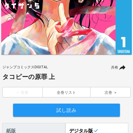
ジャンプコミックスDIGITAL
共有
タコピーの原罪 上
前巻
全巻リスト
次巻
試し読み
紙版
デジタル版