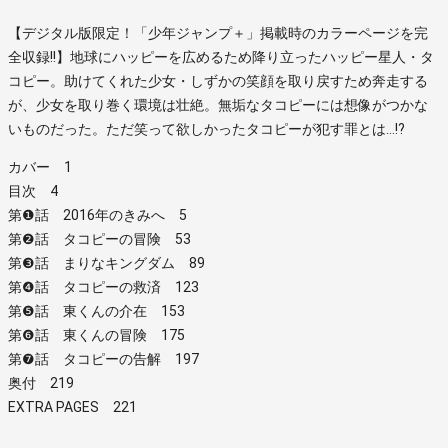
【デジタル版限定！「少年ジャンプ＋」掲載時のカラーページを完
全収録!!】地球にハッピーを広めるため降り立ったハッピー星人・タ
コピー。助けてくれた少女・しずかの笑顔を取り戻すため奔走する
が、少女を取り巻く環境は壮絶。無垢なタコピーには想像がつかな
いものだった。ただ笑って欲しかったタコピーが犯す罪とは…!?
カバー 1
目次 4
第❶話 2016年のきみへ 5
第❷話 タコピーの冒険 53
第❸話 まりなキングダム 89
第❹話 タコピーの救済 123
第❺話 東くんの介在 153
第❻話 東くんの冒険 175
第❼話 タコピーの告解 197
奥付 219
EXTRA PAGES 221