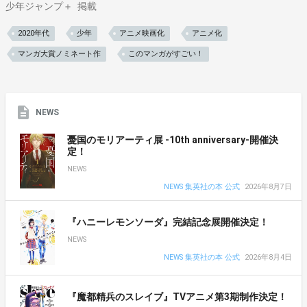
少年ジャンプ＋
掲載
2020年代
少年
アニメ映画化
アニメ化
マンガ大賞ノミネート作
このマンガがすごい！
NEWS
憂国のモリアーティ展 -10th anniversary-開催決
定！
NEWS
NEWS 集英社の本 公式
2026年8月7日
『ハニーレモンソーダ』完結記念展開催決定！
NEWS
NEWS 集英社の本 公式
2026年8月4日
『魔都精兵のスレイブ』TVアニメ第3期制作決定！