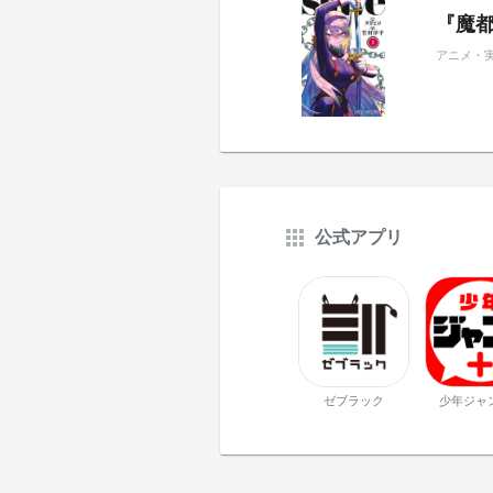
『魔都
アニメ・
公式アプリ
ゼブラック
少年ジャ