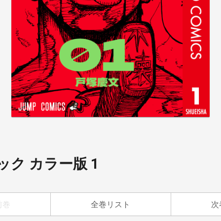
ク カラー版 1
前巻
全巻リスト
次