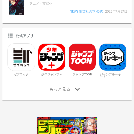
アニメ・実写化
NEWS 集英社の本 公式
2026年7月27日
公式アプリ
ゼブラック
少年ジャンプ＋
ジャンプTOON
ジャンプルーキ
ー！