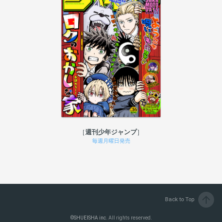
週刊少年ジャンプ
毎週月曜日発売
arrow_upward
Back to Top
©
SHUEISHA inc.
All rights reserved.