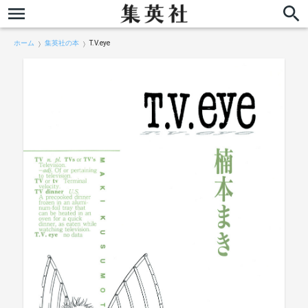
ホーム
集英社の本
T.V.eye