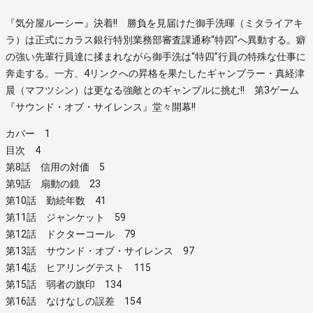
『気分屋ルーシー』決着!! 勝負を見届けた御手洗暉（ミタライアキ
ラ）は正式にカラス銀行特別業務部審査課通称“特四”へ異動する。癖
の強い先輩行員達に揉まれながら御手洗は“特四”行員の特殊な仕事に
奔走する。一方、4リンクへの昇格を果たしたギャンブラー・真経津
晨（マフツシン）は更なる強敵とのギャンブルに挑む!! 第3ゲーム
『サウンド・オブ・サイレンス』堂々開幕!!
カバー 1
目次 4
第8話 信用の対価 5
第9話 扇動の鏡 23
第10話 勤続年数 41
第11話 ジャンケット 59
第12話 ドクターコール 79
第13話 サウンド・オブ・サイレンス 97
第14話 ヒアリングテスト 115
第15話 弱者の旗印 134
第16話 なけなしの誤差 154