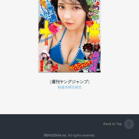
週刊ヤングジャンプ
毎週木曜日発売
arrow_upward
Back to Top
©
SHUEISHA inc.
All rights reserved.