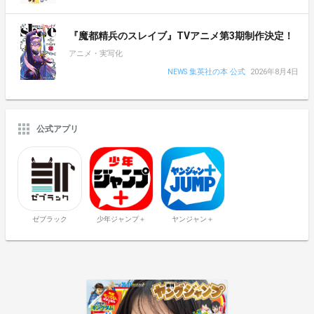
『魔都精兵のスレイブ』TVアニメ第3期制作決定！
アニメ・実写化
NEWS 集英社の本 公式
2026年8月4日
公式アプリ
ゼブラック
少年ジャンプ＋
ヤンジャン＋