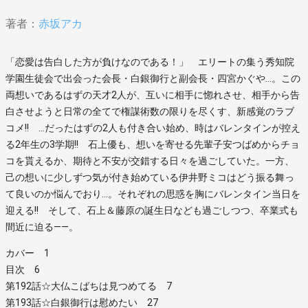
著者：
赤坂アカ
「恋愛は告白した方が負けなのである！」 エリートの集う秀知院
学園生徒会で出会った会長・白銀御行と副会長・四宮かぐや…。この
両想いであるはずの天才2人が、互いに相手に惚れさせ、相手から告
白させようと日常の全てで権謀術数の限りを尽くす、新感覚のラブ
コメ!! …だったはずの2人も付き合い始め、時はバレンタインが控え
る2年生の3学期!! 石上優も、想いを寄せる先輩子安つばめからチョ
コを貰えるか、期待と不安が交錯する日々を過ごしていた。一方、
己の想いに少しずつ気が付き始めている伊井野ミコはどう振る舞っ
て良いのか悩んでおり…。それぞれの思惑を胸にバレンタイン当日を
迎える!! そして、石上＆藤原の誕生日なども過ごしつつ、卒業式も
間近に迫る――。
カバー 1
目次 6
第192話☆大仏こばちは見つめてる 7
第193話☆白銀御行は慰めたい 27