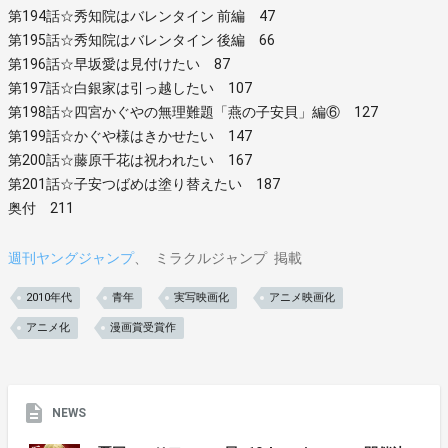
第194話☆秀知院はバレンタイン 前編 47
第195話☆秀知院はバレンタイン 後編 66
第196話☆早坂愛は見付けたい 87
第197話☆白銀家は引っ越したい 107
第198話☆四宮かぐやの無理難題「燕の子安貝」編⑥ 127
第199話☆かぐや様はきかせたい 147
第200話☆藤原千花は祝われたい 167
第201話☆子安つばめは塗り替えたい 187
奥付 211
週刊ヤングジャンプ
ミラクルジャンプ
掲載
2010年代
青年
実写映画化
アニメ映画化
アニメ化
漫画賞受賞作
NEWS