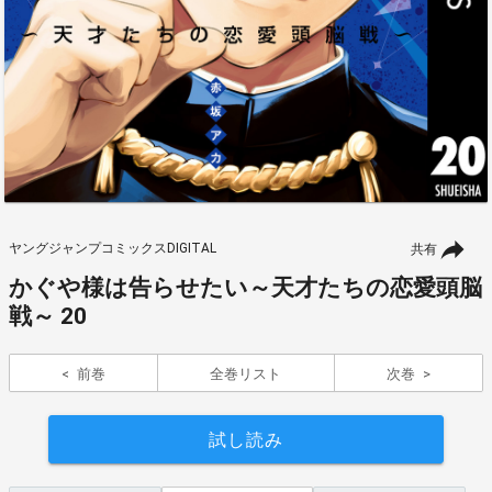
ヤングジャンプコミックスDIGITAL
共有
かぐや様は告らせたい～天才たちの恋愛頭脳
戦～ 20
前巻
全巻リスト
次巻
試し読み