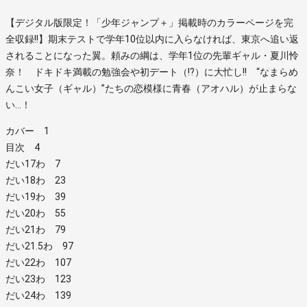
【デジタル版限定！「少年ジャンプ＋」掲載時のカラーページを完
全収録!!】期末テストで学年10位以内に入らなければ、東京へ追い返
されることになった翼。頼みの綱は、学年1位の先輩ギャル・夏川怜
奈！ ドキドキ満載の勉強会や初デート（!?）に大忙し!! “なまらめ
んこい女子（ギャル）”たちの恋模様に青春（アオハル）が止まらな
い…！
カバー 1
目次 4
だい17わ 7
だい18わ 23
だい19わ 39
だい20わ 55
だい21わ 79
だい21.5わ 97
だい22わ 107
だい23わ 123
だい24わ 139