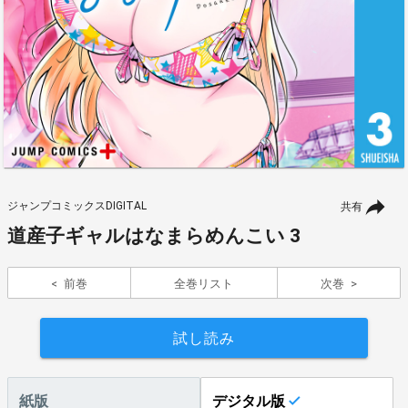
ジャンプコミックスDIGITAL
共有
道産子ギャルはなまらめんこい 3
前巻
全巻リスト
次巻
試し読み
紙版
デジタル版