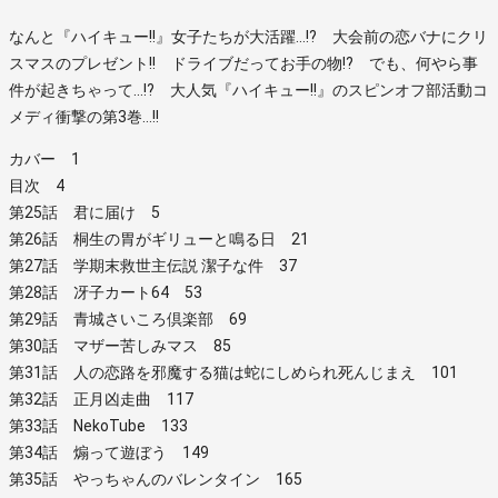
なんと『ハイキュー!!』女子たちが大活躍…!? 大会前の恋バナにクリ
スマスのプレゼント!! ドライブだってお手の物!? でも、何やら事
件が起きちゃって…!? 大人気『ハイキュー!!』のスピンオフ部活動コ
メディ衝撃の第3巻…!!
カバー 1
目次 4
第25話 君に届け 5
第26話 桐生の胃がギリューと鳴る日 21
第27話 学期末救世主伝説 潔子な件 37
第28話 冴子カート64 53
第29話 青城さいころ倶楽部 69
第30話 マザー苦しみマス 85
第31話 人の恋路を邪魔する猫は蛇にしめられ死んじまえ 101
第32話 正月凶走曲 117
第33話 NekoTube 133
第34話 煽って遊ぼう 149
第35話 やっちゃんのバレンタイン 165