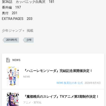
第36話 カッパニック白鳥沢 181
番外編 197
奥付 201
EXTRA PAGES 203
少年ジャンプ＋
掲載
2010年代
少年
NEWS
『ハニーレモンソーダ』完結記念展開催決定！
NEWS
NEWS 集英社の本 公式
2026年8月4日
『魔都精兵のスレイブ』TVアニメ第3期制作決定！
アニメ・実写化