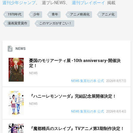
週刊少年ジャンプ
週プレNEWS
週刊プレイボーイ
掲載
1970年代
少年
青年
アニメ映画化
アニメ化
漫画賞受賞作
このマンガがすごい！
NEWS
憂国のモリアーティ展 -10th anniversary-開催決
定！
NEWS
NEWS 集英社の本 公式
2026年8月7日
『ハニーレモンソーダ』完結記念展開催決定！
NEWS
NEWS 集英社の本 公式
2026年8月4日
『魔都精兵のスレイブ』TVアニメ第3期制作決定！