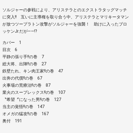
ソルジャーの参戦により、アリステラとのエクストラタッグマッチ
に突入!! 互いに主導権を取り合う中、アリステラとマリキータマン
が放つツープラトン攻撃がソルジャーを強襲！ 助けに入ったブロ
ッケンJr.だが――!?
カバー 1
目次 6
平静の張り手!!の巻 7
総大将、出陣!!の巻 27
鉄壁たれ、キン肉王家!!の巻 47
出奔の代償!!の巻 67
火事場の荒療治!!の巻 87
業火のスープレックス!!の巻 107
〝希望〞になった男!!の巻 127
当主の覚悟!!の巻 147
オメガの猛攻!!の巻 167
奥付 191