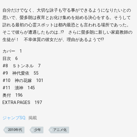
自分だけでなく、大切な詠子も守る事ができるようになりたいとの
思いで、螢多朗は夜宵とお化け集めを始める決心をする。そうして
訪れる最初の心霊スポットは都内最恐とも言われる場所であった。
そこで彼らが遭遇したものは…!? さらに螢多朗に新しい家庭教師の
生徒が！ 不幸体質の彼女だが、理由があるようで!?
カバー 1
目次 6
#8 Ｓトンネル 7
#9 神代愛依 55
#10 神の花嫁 101
#11 瀆神 145
奥付 196
EXTRA PAGES 197
ジャンプSQ.
掲載
2010年代
少年
アニメ化