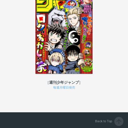
週刊少年ジャンプ
毎週月曜日発売
arrow_upward
Back to Top