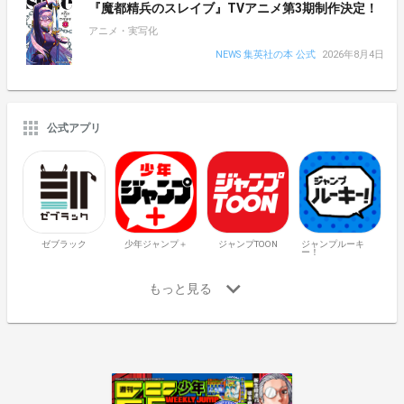
『魔都精兵のスレイブ』TVアニメ第3期制作決定！
アニメ・実写化
NEWS 集英社の本 公式
2026年8月4日
公式アプリ
ゼブラック
少年ジャンプ＋
ジャンプTOON
ジャンプルーキ
ー！