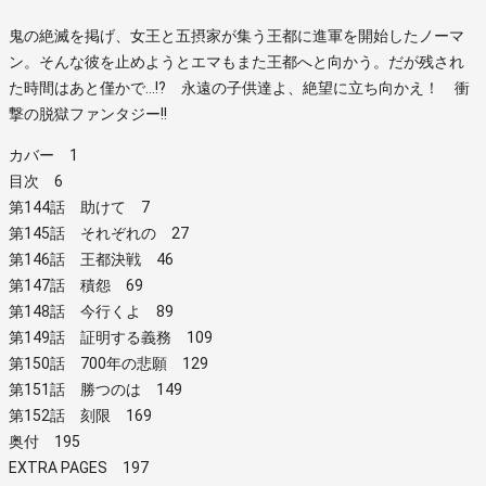
鬼の絶滅を掲げ、女王と五摂家が集う王都に進軍を開始したノーマ
ン。そんな彼を止めようとエマもまた王都へと向かう。だが残され
た時間はあと僅かで…!? 永遠の子供達よ、絶望に立ち向かえ！ 衝
撃の脱獄ファンタジー!!
カバー 1
目次 6
第144話 助けて 7
第145話 それぞれの 27
第146話 王都決戦 46
第147話 積怨 69
第148話 今行くよ 89
第149話 証明する義務 109
第150話 700年の悲願 129
第151話 勝つのは 149
第152話 刻限 169
奥付 195
EXTRA PAGES 197