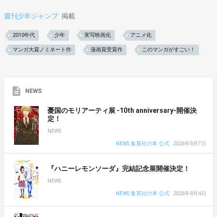
週刊少年ジャンプ
掲載
2010年代
少年
実写映画化
アニメ化
マンガ大賞ノミネート作
漫画賞受賞作
このマンガがすごい！
NEWS
憂国のモリアーティ展 -10th anniversary-開催決
定！
NEWS
NEWS 集英社の本 公式
2026年8月7日
『ハニーレモンソーダ』完結記念展開催決定！
NEWS
NEWS 集英社の本 公式
2026年8月4日