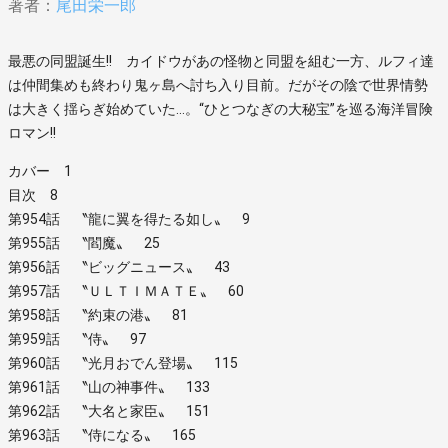
著者：
尾田栄一郎
最悪の同盟誕生!! カイドウがあの怪物と同盟を組む一方、ルフィ達
は仲間集めも終わり鬼ヶ島へ討ち入り目前。だがその陰で世界情勢
は大きく揺らぎ始めていた…。“ひとつなぎの大秘宝”を巡る海洋冒険
ロマン!!
カバー 1
目次 8
第954話 〝龍に翼を得たる如し〟 9
第955話 〝閻魔〟 25
第956話 〝ビッグニュース〟 43
第957話 〝ＵＬＴＩＭＡＴＥ〟 60
第958話 〝約束の港〟 81
第959話 〝侍〟 97
第960話 〝光月おでん登場〟 115
第961話 〝山の神事件〟 133
第962話 〝大名と家臣〟 151
第963話 〝侍になる〟 165