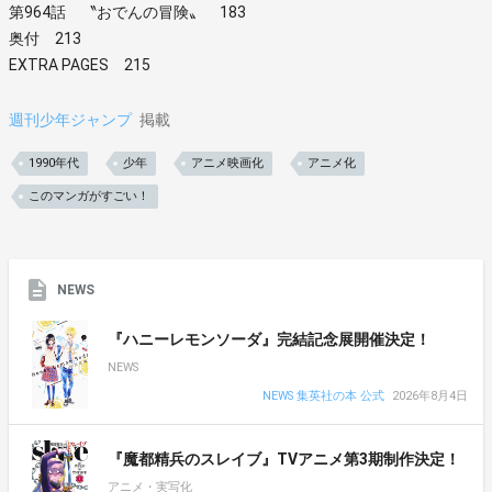
第964話 〝おでんの冒険〟 183
奥付 213
EXTRA PAGES 215
週刊少年ジャンプ
掲載
1990年代
少年
アニメ映画化
アニメ化
このマンガがすごい！
NEWS
『ハニーレモンソーダ』完結記念展開催決定！
NEWS
NEWS 集英社の本 公式
2026年8月4日
『魔都精兵のスレイブ』TVアニメ第3期制作決定！
アニメ・実写化