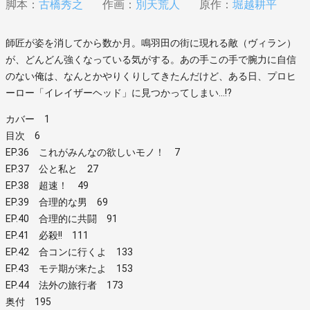
脚本：
古橋秀之
作画：
別天荒人
原作：
堀越耕平
師匠が姿を消してから数か月。鳴羽田の街に現れる敵（ヴィラン）
が、どんどん強くなっている気がする。あの手この手で腕力に自信
のない俺は、なんとかやりくりしてきたんだけど、ある日、プロヒ
ーロー「イレイザーヘッド」に見つかってしまい…!?
カバー 1
目次 6
EP.36 これがみんなの欲しいモノ！ 7
EP.37 公と私と 27
EP.38 超速！ 49
EP.39 合理的な男 69
EP.40 合理的に共闘 91
EP.41 必殺!! 111
EP.42 合コンに行くよ 133
EP.43 モテ期が来たよ 153
EP.44 法外の旅行者 173
奥付 195