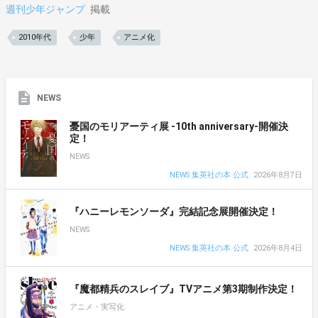
週刊少年ジャンプ
掲載
2010年代
少年
アニメ化
NEWS
憂国のモリアーティ展 -10th anniversary-開催決
定！
NEWS
NEWS 集英社の本 公式
2026年8月7日
『ハニーレモンソーダ』完結記念展開催決定！
NEWS
NEWS 集英社の本 公式
2026年8月4日
『魔都精兵のスレイブ』TVアニメ第3期制作決定！
アニメ・実写化