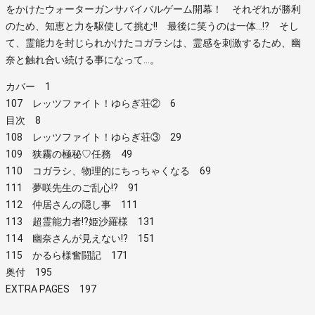
をかけたウォーターガンサバイバルゲーム開幕！ それぞれが勝利
のため、知恵と力を駆使して挑む!! 最後に笑うのは一体…!? そし
て、霊能力を封じられかけたコガラシは、霊感を刺激するため、幽
奈と触れ合い続ける事になって…。
カバー 1
107 レッツファイト！ゆらぎ荘② 6
目次 8
108 レッツファイト！ゆらぎ荘③ 29
109 狭霧の極秘♡任務 49
110 コガラシ、物理的にちっちゃくなる 69
111 夢咲先生のご乱心!? 91
112 仲居さんの隠し事 111
113 超霊能力者!?姫沙羅様 131
114 幽奈さんが見えない!? 151
115 かるら様奮闘記 171
奥付 195
EXTRA PAGES 197