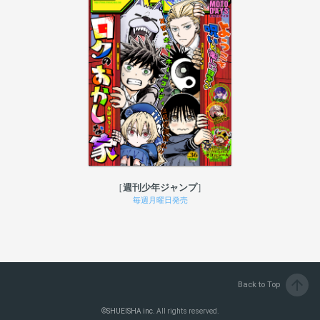
週刊少年ジャンプ
毎週月曜日発売
arrow_upward
Back to Top
©
SHUEISHA inc.
All rights reserved.