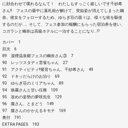
に顔合わせて喋れるなんて！ わたしもすっごく嬉しいです千紗希
さん!! フェスの最中に葉札術が解けて、突如姿が消えてしまった幽
奈。彼女をフォローするため、ゆらぎ荘の面々は、様々な術を駆使
するのだが…。そして、フェス参加の報酬にもらった宿泊券を使い、
コガラシと幽奈は高級ホテルに一泊することになり…!?
カバー 1
目次 6
89 湯煙温泉郷フェスの幽奈さん③ 7
90 レッツスタディ雲雀ちゃん 27
91 アクティビティ!!紫音ちゃん、千紗希さん 49
92 ドキッだらけのお泊り 69
93 ゆらぎ荘のミリアちゃん 89
94 狭霧さんと甘い任務 109
95 攻めの姿勢の夢咲先生 129
96 朧さん、とまどう 149
97 朧さんのかかえるキモチ 169
奥付 191
EXTRA PAGES 193