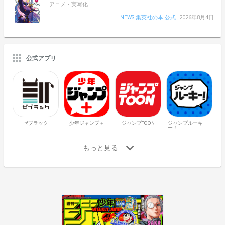
アニメ・実写化
NEWS 集英社の本 公式
2026年8月4日
公式アプリ
ゼブラック
少年ジャンプ＋
ジャンプTOON
ジャンプルーキ
ー！