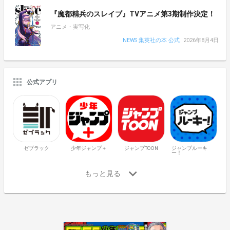
『魔都精兵のスレイブ』TVアニメ第3期制作決定！
アニメ・実写化
NEWS 集英社の本 公式
2026年8月4日
公式アプリ
ゼブラック
少年ジャンプ＋
ジャンプTOON
ジャンプルーキ
ー！