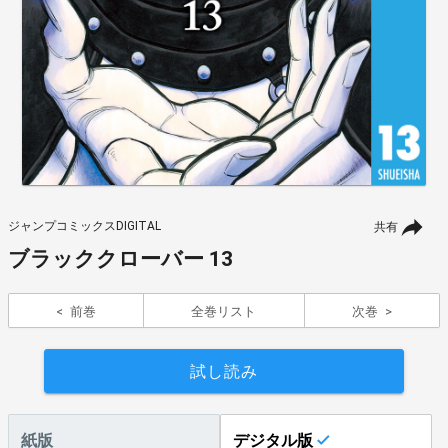
ジャンプコミックスDIGITAL
共有
ブラッククローバー 13
前巻
全巻リスト
次巻
試し読み
紙版
デジタル版