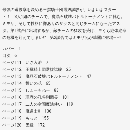
最強の選抜隊を決める王撰騎士団選抜試験が、いよいよスター
ト！ 3人1組のチームで、魔晶石破壊バトルトーナメントに挑む。
ミモザ、そして性格に難ありのザクスと同じチームになったアス
タ。第1試合に出場するが、敵チームの猛攻を受け、早くも絶体絶命
の危機を迎えてしまい!? 第2試合ではミモザ兄が華麗に登場――!!
カバー 1
目次 6
ページ111 いざ入浴 7
ページ112 王撰騎士団選抜試験 25
ページ113 魔晶石破壊バトルトーナメント 47
ページ114 誓いの花 65
ページ115 しょーもねー 83
ページ116 珊瑚の孔雀副団長 101
ページ117 二人の空間魔法使い 119
ページ118 魔道士X 136
ページ119 もっと 155
ページ120 因縁 172