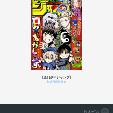
週刊少年ジャンプ
毎週月曜日発売
arrow_upward
Back to Top