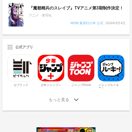
『魔都精兵のスレイブ』TVアニメ第3期制作決定！
アニメ・実写化
NEWS 集英社の本 公式
2026年8月4日
公式アプリ
ゼブラック
少年ジャンプ＋
ジャンプTOON
ジャンプルーキ
ー！