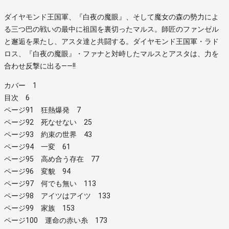
ダイヤモンド王国軍、『白夜の魔眼』、そして魔女の森の勢力によ
る三つ巴の戦いの最中に祖国を裏切ったマルス。師匠のファンゼル
と邂逅を果たし、アスタ達と共闘する。ダイヤモンド王国軍・ラド
ロス、『白夜の魔眼』・ファナと対峙したマルスとアスタは、力を
合わせ反撃に出る――!!
カバー 1
目次 6
ページ91 狂熱爆発 7
ページ92 死なせない 25
ページ93 約束の世界 43
ページ94 一変 61
ページ95 高め合う存在 77
ページ96 変貌 94
ページ97 何でも無い 113
ページ98 アイツはアイツ 133
ページ99 家族 153
ページ100 運命の赤い糸 173