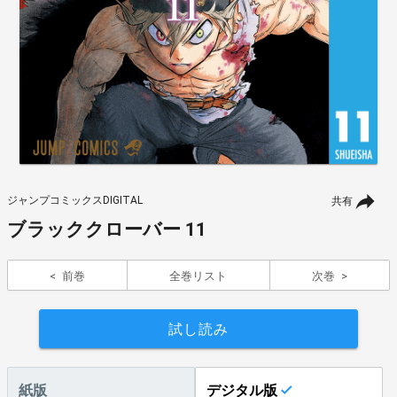
ジャンプコミックスDIGITAL
共有
ブラッククローバー 11
前巻
全巻リスト
次巻
試し読み
紙版
デジタル版