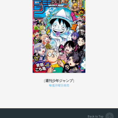
週刊少年ジャンプ
毎週月曜日発売
arrow_upward
Back to Top