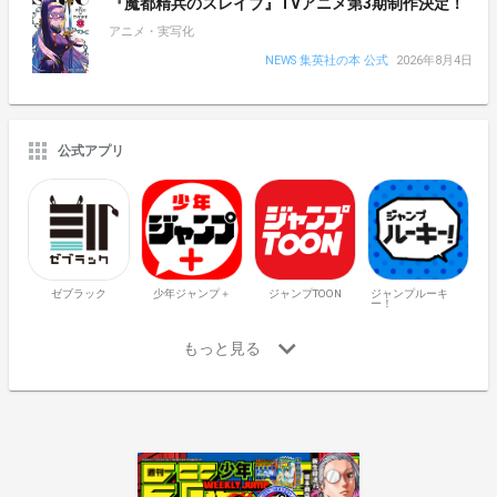
『魔都精兵のスレイブ』TVアニメ第3期制作決定！
アニメ・実写化
NEWS 集英社の本 公式
2026年8月4日
公式アプリ
ゼブラック
少年ジャンプ＋
ジャンプTOON
ジャンプルーキ
ー！