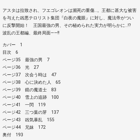
アスタは拉致され、フエゴレオンは瀕死の重傷…。王都に甚大な被害
を与えた凶悪テロリスト集団『白夜の魔眼』に対し、魔法帝がつい
に反撃開始！ 王国最強の男、その秘められた実力が明らかに…!?
波乱の王都編、最終局面――!!
カバー 1
目次 6
ページ35 最強の男 7
ページ36 光 27
ページ37 次会う時は 47
ページ38 心に決めた人 65
ページ39 鏡の魔道士 83
ページ40 雪上の追跡 100
ページ41 一閃 119
ページ42 三つ葉の芽 137
ページ43 凶気暴乱 155
ページ44 兄妹 172
奥付 193