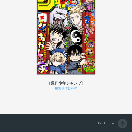
週刊少年ジャンプ
毎週月曜日発売
arrow_upward
Back to Top