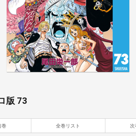
ロ版 73
前巻
全巻リスト
次