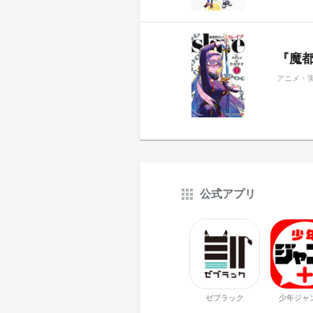
『魔都
アニメ・
公式アプリ
ゼブラック
少年ジャ