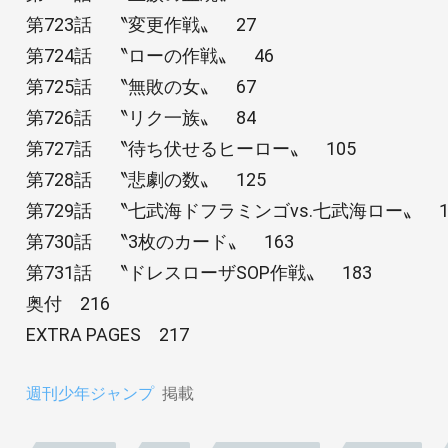
第723話 〝変更作戦〟 27
第724話 〝ローの作戦〟 46
第725話 〝無敗の女〟 67
第726話 〝リク一族〟 84
第727話 〝待ち伏せるヒーロー〟 105
第728話 〝悲劇の数〟 125
第729話 〝七武海ドフラミンゴvs.七武海ロー〟 1
第730話 〝3枚のカード〟 163
第731話 〝ドレスローザSOP作戦〟 183
奥付 216
EXTRA PAGES 217
週刊少年ジャンプ
掲載