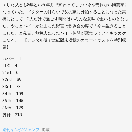
面した父とも8年という年月で変わってしまい今や売れない陶芸家に
なっていた。ドクターの計らいで父の家に外泊することになった高
橋にとって、2人だけで過ごす時間はいろんな意味で重いものとなっ
た。やっとバイトが決まった野宮は飲み会の席で「今を生きること
にした」と発言。無気力だったバイト仲間が変わっていくキッカケ
になる。 【デジタル版では紙版未収録のカラーイラストを特別収
録】
カバー 1
目次 4
31st. 6
32nd. 39
33rd. 73
34th. 109
35th. 145
36th. 179
奥付 218
週刊ヤングジャンプ
掲載