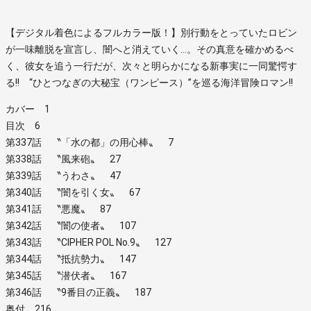
【デジタル着色によるフルカラー版！】別行動をとっていたロビン
が一味離脱を宣言し、闇へと消えていく…。その真意を確かめるべ
く、彼女を追う一行だが、次々と明らかになる新事実に一同驚愕す
る!! “ひとつなぎの大秘宝（ワンピース）”を巡る海洋冒険ロマン!!
カバー 1
目次 6
第337話 〝「水の都」の用心棒〟 7
第338話 〝風来砲〟 27
第339話 〝うわさ〟 47
第340話 〝闇を引く女〟 67
第341話 〝悪魔〟 87
第342話 〝闇の使者〟 107
第343話 〝CIPHER POL No.9〟 127
第344話 〝抵抗勢力〟 147
第345話 〝潜伏者〟 167
第346話 〝9番目の正義〟 187
奥付 216