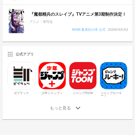
『魔都精兵のスレイブ』TVアニメ第3期制作決定！
アニメ・実写化
NEWS 集英社の本 公式
2026年8月4日
公式アプリ
ゼブラック
少年ジャンプ＋
ジャンプTOON
ジャンプルーキ
ー！