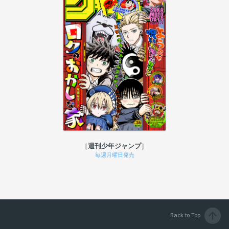
週刊少年ジャンプ
毎週月曜日発売
arrow_upward
Back to Top