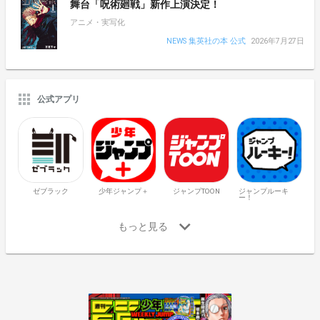
舞台「呪術廻戦」新作上演決定！
アニメ・実写化
NEWS 集英社の本 公式
2026年7月27日
公式アプリ
ゼブラック
少年ジャンプ＋
ジャンプTOON
ジャンプルーキ
ー！