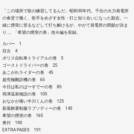
「この場所で歌の練習してるんだ」昭和30年代。千住の火力発電所
の食堂で働く、歌手をめざす女性・灯と知り合いになった勘吉。一
緒に煙突に登るなどして打ち解けるが、やがて発電所の閉鎖が決ま
り…。「希望の煙突の巻」他８編を収録。
カバー 1
目次 4
ポリス自転車トライアルの巻 5
ゴーストドライバーの巻 25
あこがれライダーの巻 45
超究極翻訳機の巻 65
今日は私のばーすでーの巻 85
両津温泉物語の巻 105
おなかが痛い中川くんの巻 125
新葛飾署制服ラプソディーの巻 145
希望の煙突の巻 165
奥付 190
EXTRA PAGES 191