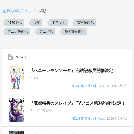
週刊少年ジャンプ
掲載
1970年代
少年
ドラマ化
実写映画化
アニメ映画化
アニメ化
漫画賞受賞作
NEWS
『ハニーレモンソーダ』完結記念展開催決定！
NEWS
NEWS 集英社の本 公式
2026年8月4日
『魔都精兵のスレイブ』TVアニメ第3期制作決定！
アニメ・実写化
NEWS 集英社の本 公式
2026年8月4日