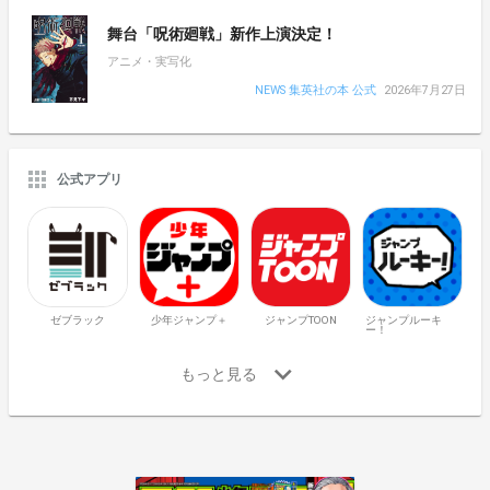
舞台「呪術廻戦」新作上演決定！
アニメ・実写化
NEWS 集英社の本 公式
2026年7月27日
公式アプリ
ゼブラック
少年ジャンプ＋
ジャンプTOON
ジャンプルーキ
ー！