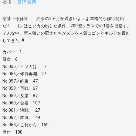
著者：
冨樫義博
念禁止令解除！ 約束の2ヵ月が過ぎいよいよ本格的な修行開始
だ！ ゴンはヒソカの出した条件、200階クラスでの1勝を目指す。
そんな中、新人狙いの闘士たちがズシを人質にゴンとキルアを脅迫
してきた…!!
カバー 1
目次 6
No.055／ヒソカは… 7
No.056／修行再開 27
No.057／約束 47
No.058／再戦 67
No.059／及第 87
No.060／合格 107
No.061／決戦 127
No.062／本気 149
No.063／これから 169
奥付 188