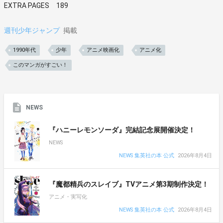
EXTRA PAGES 189
週刊少年ジャンプ
掲載
1990年代
少年
アニメ映画化
アニメ化
このマンガがすごい！
NEWS
『ハニーレモンソーダ』完結記念展開催決定！
NEWS
NEWS 集英社の本 公式
2026年8月4日
『魔都精兵のスレイブ』TVアニメ第3期制作決定！
アニメ・実写化
NEWS 集英社の本 公式
2026年8月4日