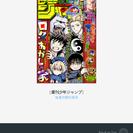
週刊少年ジャンプ
毎週月曜日発売
arrow_upward
Back to Top