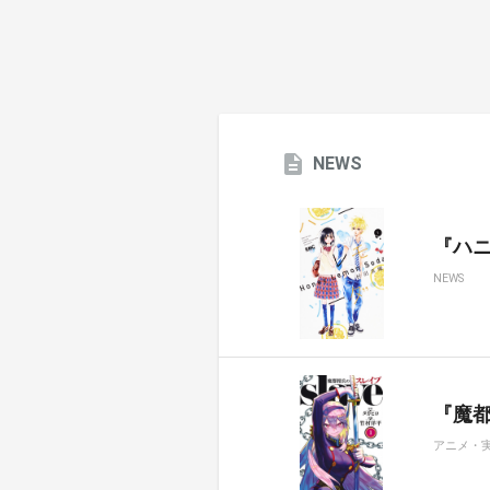
NEWS
『ハ
NEWS
『魔都
アニメ・