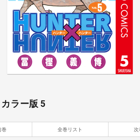
R カラー版 5
前巻
全巻リスト
次