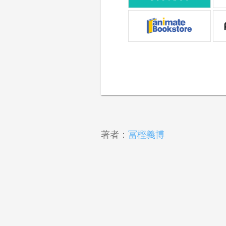
著者：
冨樫義博