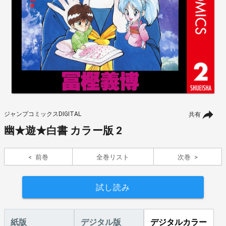
ジャンプコミックスDIGITAL
共有
幽★遊★白書 カラー版 2
前巻
全巻リスト
次巻
試し読み
紙版
デジタル版
デジタルカラー