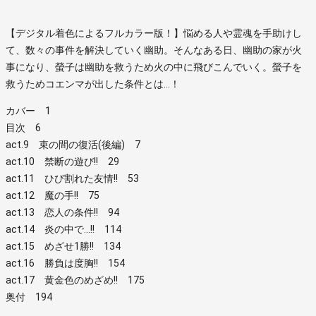
【デジタル着色によるフルカラー版！】悩める人や霊魂を手助けし
て、数々の事件を解決していく幽助。そんなある日、幽助の家が火
事になり、螢子は幽助を救うため火の中に飛びこんでいく。螢子を
救うためコエンマが出した条件とは…！
カバー 1
目次 6
act.9 束の間の復活(後編) 7
act.10 禁断の遊び!! 29
act.11 ひび割れた友情!! 53
act.12 魔の手!! 75
act.13 恋人の条件!! 94
act.14 炎の中で…!! 114
act.15 めざせ1勝!! 134
act.16 勝負は度胸!! 154
act.17 黄金色のめざめ!! 175
奥付 194