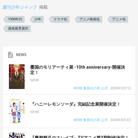
週刊少年ジャンプ
掲載
1990年代
少年
ドラマ化
アニメ映画化
アニメ化
漫画賞受賞作
NEWS
憂国のモリアーティ展 -10th anniversary-開催決
定！
NEWS
NEWS 集英社の本 公式
2026年8月7日
『ハニーレモンソーダ』完結記念展開催決定！
NEWS
NEWS 集英社の本 公式
2026年8月4日
『魔都精兵のスレイブ』TVアニメ第3期制作決定！