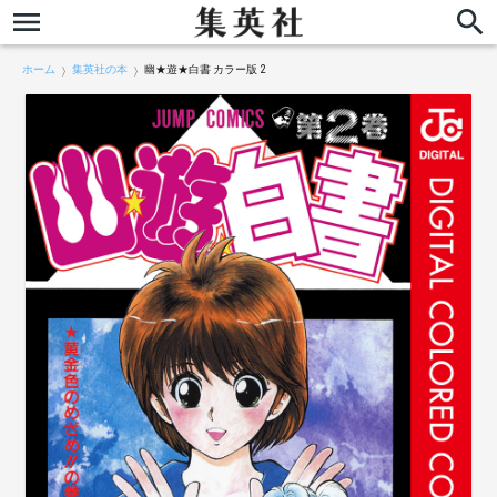
ホーム
集英社の本
幽★遊★白書 カラー版 2