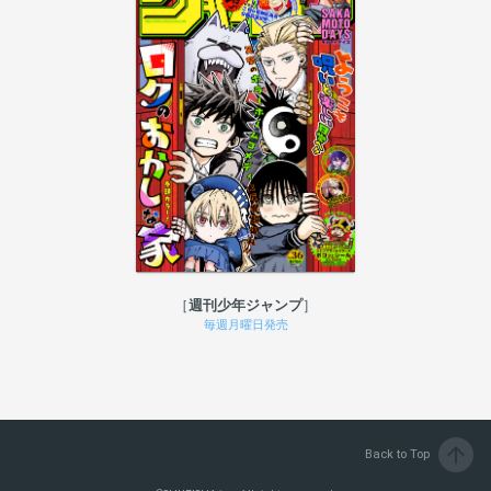
週刊少年ジャンプ
毎週月曜日発売
arrow_upward
Back to Top