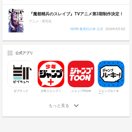
『魔都精兵のスレイブ』TVアニメ第3期制作決定！
アニメ・実写化
NEWS 集英社の本 公式
2026年8月4日
公式アプリ
ゼブラック
少年ジャンプ＋
ジャンプTOON
ジャンプルーキ
ー！