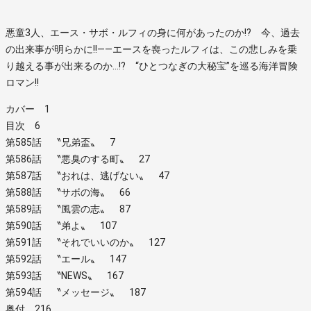
悪童3人、エース・サボ・ルフィの身に何があったのか!? 今、過去
の出来事が明らかに!!――エースを喪ったルフィは、この悲しみを乗
り越える事が出来るのか…!? “ひとつなぎの大秘宝”を巡る海洋冒険
ロマン!!
カバー 1
目次 6
第585話 〝兄弟盃〟 7
第586話 〝悪臭のする町〟 27
第587話 〝おれは、逃げない〟 47
第588話 〝サボの海〟 66
第589話 〝風雲の志〟 87
第590話 〝弟よ〟 107
第591話 〝それでいいのか〟 127
第592話 〝エール〟 147
第593話 〝NEWS〟 167
第594話 〝メッセージ〟 187
奥付 216