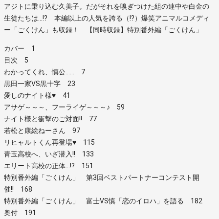
アジトに乗り込む久美子。だがそれを嗅ぎつけた組の連中や白金の
生徒たちは…!? 本編以上の人気を誇る（!?）爆笑アニマルコメディ
ー「ごくけん」も収録！ 【同時収録】特別番外編「ごくけん」
カバー 1
目次 5
わかってくれ、慎公…… 7
黒田一家VS黒十字 23
愛しのナイト様♥ 41
アサゲ～～～、フーライゲ～～～♪ 59
ナイト様と衝撃のご対面!! 77
若松と康絵ねーさん 97
リヒャルトくん再登場♥ 115
青玉高校へ、いざ潜入!! 133
エリート高校の正体…!? 151
特別番外編「ごくけん」 第3回ベストパートナーコンテスト開
催!! 168
特別番外編「ごくけん」 富士VS慎「恋のイロハ」を語る 182
奥付 191