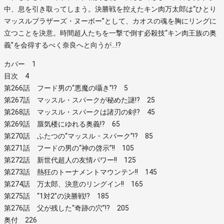
中、息を引き取ってしまう。決勝戦を控えたキン肉万太郎は“ひとり
マッスルブラザーズ・ヌーボー”として、カオスの魂を胸にリングに
立つことを決意。時間超人たちを一撃で倒す必殺技“キン肉王族の奥
義”を会得するべく奈良へと向うが…!?
カバー 1
目次 4
第266話 フード男の“悪魔の囁き”!? 5
第267話 マッスル・スパークが秘めた謎!? 25
第268話 マッスル・スパークは諸刃の剣!? 45
第269話 蜃気楼にゆれる奥義!? 65
第270話 ふたつの“マッスル・スパーク”!? 85
第271話 フードの男の“神の啓示”!! 105
第272話 新世代超人の友情パワー!! 125
第273話 熱狂のトーナメントマウンテン!! 145
第274話 万太郎、決意のリングイン!! 165
第275話 “1対2”の決勝戦!? 185
第276話 父が残した“奇跡の穴”!? 205
奥付 226