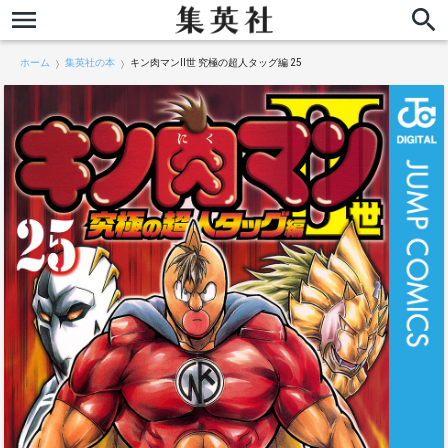
ホーム
集英社の本
キン肉マンII世 究極の超人タッグ編 25