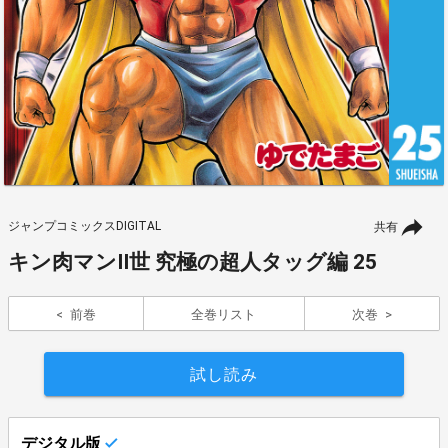
ジャンプコミックスDIGITAL
共有
キン肉マンII世 究極の超人タッグ編 25
前巻
全巻リスト
次巻
試し読み
デジタル版