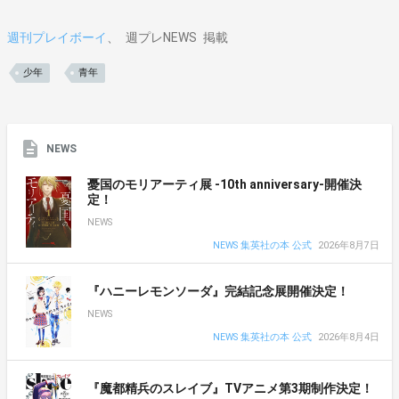
週刊プレイボーイ
週プレNEWS
掲載
少年
青年
NEWS
憂国のモリアーティ展 -10th anniversary-開催決
定！
NEWS
NEWS 集英社の本 公式
2026年8月7日
『ハニーレモンソーダ』完結記念展開催決定！
NEWS
NEWS 集英社の本 公式
2026年8月4日
『魔都精兵のスレイブ』TVアニメ第3期制作決定！