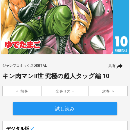
ジャンプコミックスDIGITAL
共有
キン肉マンII世 究極の超人タッグ編 10
前巻
全巻リスト
次巻
試し読み
デジタル版