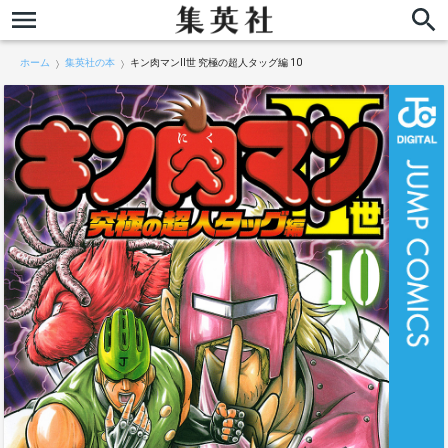
ホーム
集英社の本
キン肉マンII世 究極の超人タッグ編 10