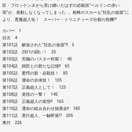
匠・ブロッケンJr.から受け継いだはずの必殺技“ベルリンの赤い
雨”が、発動しなくなってしまった…。相棒のスカーも“狂乱の仮面”に
より、悪魔超人化！ スーパー・トリニティーズ分裂の危機!?
カバー 1
目次 4
第101話 解放された“狂乱の仮面”!! 5
第102話 2対1の闘い！ 25
第103話 究極のバスター炸裂！ 45
第104話 師匠との新たな記憶!! 65
第105話 驚愕の新・必殺技！ 85
第106話 運命の合体技！ 105
第107話 正義超人として！ 125
第108話 覚悟の一撃！ 145
第109話 正義超人の覚悟!! 165
第110話 運命の組み合わせ抽選会!! 185
第111話 悪行超人、一触即発!? 205
奥付 226