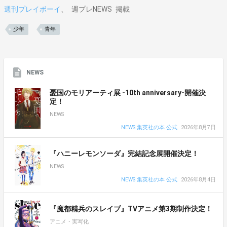
週刊プレイボーイ
週プレNEWS
掲載
少年
青年
NEWS
憂国のモリアーティ展 -10th anniversary-開催決
定！
NEWS
NEWS 集英社の本 公式
2026年8月7日
『ハニーレモンソーダ』完結記念展開催決定！
NEWS
NEWS 集英社の本 公式
2026年8月4日
『魔都精兵のスレイブ』TVアニメ第3期制作決定！
アニメ・実写化