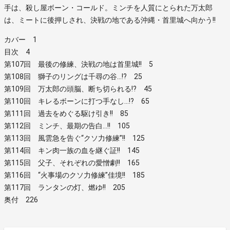
手は、殺し屋ボーン・コールド。ミンチを人質にとられた万太郎
は、ミートに後押しされ、決戦の地である沖縄・首里城へ向かう!!
カバー 1
目次 4
第107回 最後の修練、決戦の地は首里城!! 5
第108回 獅子のリングは千尋の谷…!? 25
第109回 万太郎の頭脳、断ち切られる!? 45
第110回 キレるボーンに打つ手なし…!? 65
第111回 過去をめぐる駆け引き!! 85
第112回 ミンチ、最期の告白…!! 105
第113回 風雲急を告ぐ“クソ力修練”!! 125
第114回 キン肉一族の血を継ぐ証!! 145
第115回 父子、それぞれの愛憎劇!! 165
第116回 “火事場のクソ力修練”佳境!! 185
第117回 ランタンの灯、燃ゆ!! 205
奥付 226