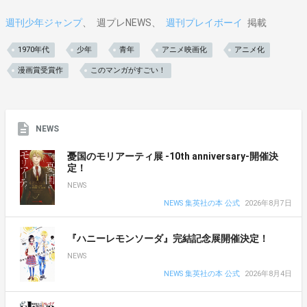
週刊少年ジャンプ
週プレNEWS
週刊プレイボーイ
掲載
1970年代
少年
青年
アニメ映画化
アニメ化
漫画賞受賞作
このマンガがすごい！
NEWS
憂国のモリアーティ展 -10th anniversary-開催決
定！
NEWS
NEWS 集英社の本 公式
2026年8月7日
『ハニーレモンソーダ』完結記念展開催決定！
NEWS
NEWS 集英社の本 公式
2026年8月4日