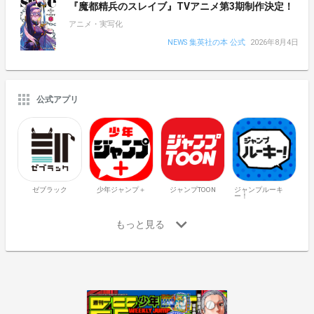
『魔都精兵のスレイブ』TVアニメ第3期制作決定！
アニメ・実写化
NEWS 集英社の本 公式
2026年8月4日
公式アプリ
ゼブラック
少年ジャンプ＋
ジャンプTOON
ジャンプルーキ
ー！