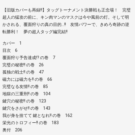
【旧版カバーも再録!!】タッグトーナメント決勝戦も正念場！ 完璧
超人の猛攻の前に、キン肉マンのマスクは今や風前の灯。そして明
かされる、覆面狩りの真の目的…!! 友情パワーで、きめろ奇跡の逆
転勝利！ 夢の超人タッグ編完結!!
カバー 1
目次 6
覆面狩り予告達成!? の巻 7
完璧の秘密!! の巻 26
孤独の戦士!! の巻 47
磁力には磁力を!! の巻 66
完璧なる友情!! の巻 85
地獄の三重刑!! の巻 104
鍵穴の秘密!! の巻 123
鍵穴をさがせ!! の巻 143
我が身を捨てて 鍵となれ!! の巻 162
栄光のトロフィー!! の巻 183
奥付 206