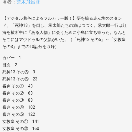
著者：
荒木飛呂彦
【デジタル着色によるフルカラー版！】夢を操る赤ん坊のスタン
ド、「死神13」を倒し、承太郎たちの旅はつづく。承太郎一行は紅
海を横断中に「ある人物」に会うために小島に立ち寄った。なんと
そこにはアヴドゥルの父親がいた。（「死神13 その5」～「女教皇
その3」までの10話分を収録）
カバー 1
目次 2
死神13 その⑤ 3
死神13 その⑥ 23
審判 その① 43
審判 その② 63
審判 その③ 83
審判 その④ 102
審判 その⑤ 122
女教皇 その① 141
女教皇 その② 160