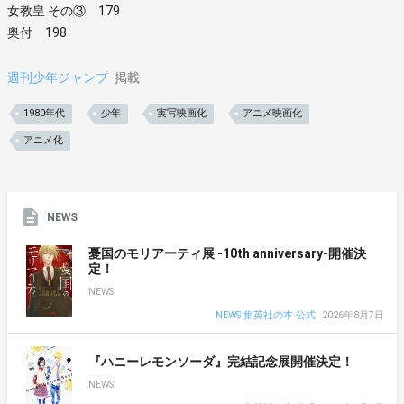
女教皇 その③ 179
奥付 198
週刊少年ジャンプ
掲載
1980年代
少年
実写映画化
アニメ映画化
アニメ化
NEWS
憂国のモリアーティ展 -10th anniversary-開催決
定！
NEWS
NEWS 集英社の本 公式
2026年8月7日
『ハニーレモンソーダ』完結記念展開催決定！
NEWS