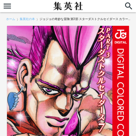
ホーム
集英社の本
ジョジョの奇妙な冒険 第3部 スターダストクルセイダース カラー版 7