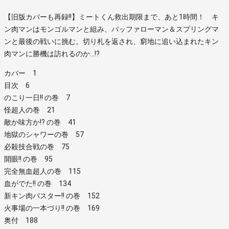
【旧版カバーも再録!!】ミートくん救出期限まで、あと1時間！ キ
ン肉マンはモンゴルマンと組み、バッファローマン＆スプリングマ
ンと最後の戦いに挑む。切り札を返され、窮地に追い込まれたキン
肉マンに勝機は訪れるのか…!?
カバー 1
目次 6
のこり一日!! の巻 7
怪超人の巻 21
敵か味方か!? の巻 41
地獄のシャワーの巻 57
必殺技合戦の巻 75
開眼!! の巻 95
完全無血超人の巻 115
血がでた!! の巻 134
新キン肉バスター!! の巻 152
火事場の一本づり!! の巻 169
奥付 188