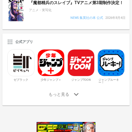
『魔都精兵のスレイブ』TVアニメ第3期制作決定！
アニメ・実写化
NEWS 集英社の本 公式
2026年8月4日
公式アプリ
ゼブラック
少年ジャンプ＋
ジャンプTOON
ジャンプルーキ
ー！