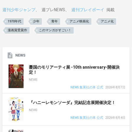
週刊少年ジャンプ
週プレNEWS
週刊プレイボーイ
掲載
1970年代
少年
青年
アニメ映画化
アニメ化
漫画賞受賞作
このマンガがすごい！
NEWS
憂国のモリアーティ展 -10th anniversary-開催決
定！
NEWS
NEWS 集英社の本 公式
2026年8月7日
『ハニーレモンソーダ』完結記念展開催決定！
NEWS
NEWS 集英社の本 公式
2026年8月4日