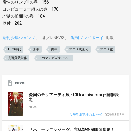
魔性のリング!! の巻 156
コンピューター超人の巻 170
地獄の棺桶!! の巻 184
奥付 202
週刊少年ジャンプ
週プレNEWS
週刊プレイボーイ
掲載
1970年代
少年
青年
アニメ映画化
アニメ化
漫画賞受賞作
このマンガがすごい！
NEWS
憂国のモリアーティ展 -10th anniversary-開催決
定！
NEWS
NEWS 集英社の本 公式
2026年8月7日
『ハニーレモンソーダ』完結記念展開催決定！