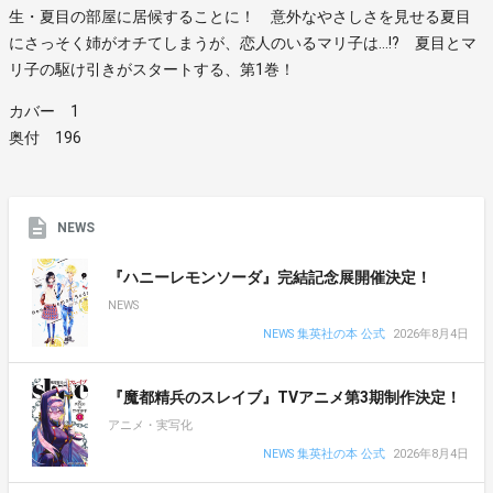
生・夏目の部屋に居候することに！ 意外なやさしさを見せる夏目
にさっそく姉がオチてしまうが、恋人のいるマリ子は…!? 夏目とマ
リ子の駆け引きがスタートする、第1巻！
カバー 1
奥付 196
NEWS
『ハニーレモンソーダ』完結記念展開催決定！
NEWS
NEWS 集英社の本 公式
2026年8月4日
『魔都精兵のスレイブ』TVアニメ第3期制作決定！
アニメ・実写化
NEWS 集英社の本 公式
2026年8月4日