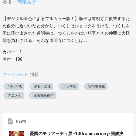
著者：
神尾葉子
【デジタル着色によるフルカラー版！】順平は道明寺に復讐するた
め自分に近づいたと分かり、つくしはショックをうける。つくしを
囮に呼び出された道明寺は、つくしをかばい順平とその仲間に大怪
我を負わされる。そんな道明寺につくしは…。
カバー 1
奥付 186
マーガレット
掲載
1990年代
少女・女性
ドラマ化
実写映画化
アニメ化
漫画賞受賞作
NEWS
憂国のモリアーティ展 -10th anniversary-開催決