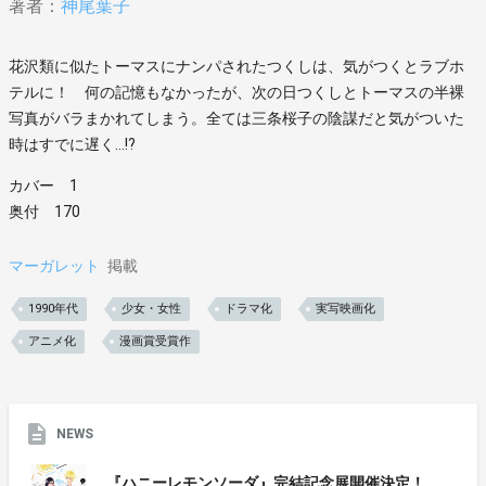
著者：
神尾葉子
花沢類に似たトーマスにナンパされたつくしは、気がつくとラブホ
テルに！ 何の記憶もなかったが、次の日つくしとトーマスの半裸
写真がバラまかれてしまう。全ては三条桜子の陰謀だと気がついた
時はすでに遅く…!?
カバー 1
奥付 170
マーガレット
掲載
1990年代
少女・女性
ドラマ化
実写映画化
アニメ化
漫画賞受賞作
NEWS
『ハニーレモンソーダ』完結記念展開催決定！