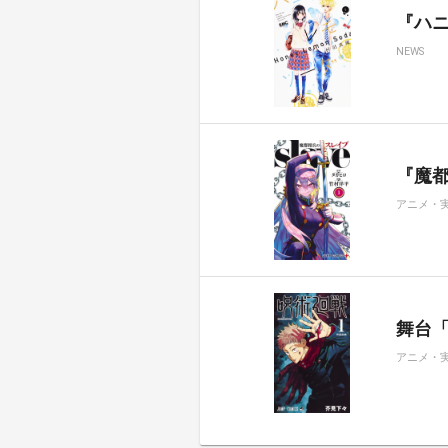
『ハ
NEWS
『魔都
アニメ・
舞台
アニメ・