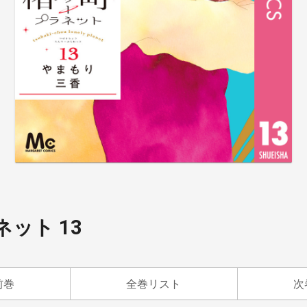
ット 13
前巻
全巻リスト
次