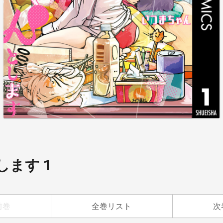
ます 1
前巻
全巻リスト
次