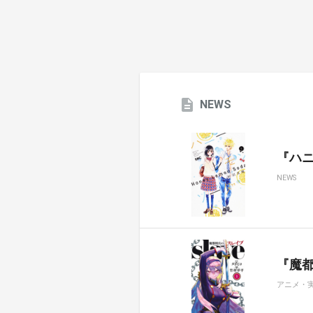
NEWS
『ハ
NEWS
『魔都
アニメ・